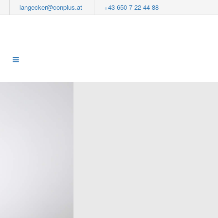
langecker@conplus.at
+43 650 7 22 44 88