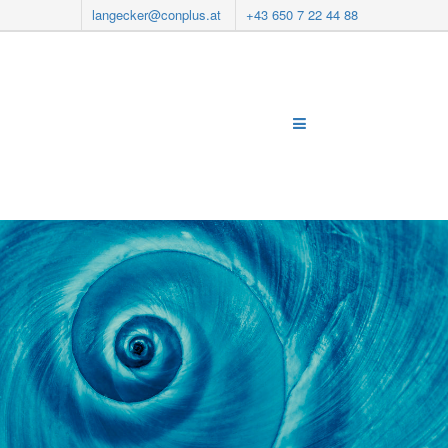
langecker@conplus.at
+43 650 7 22 44 88