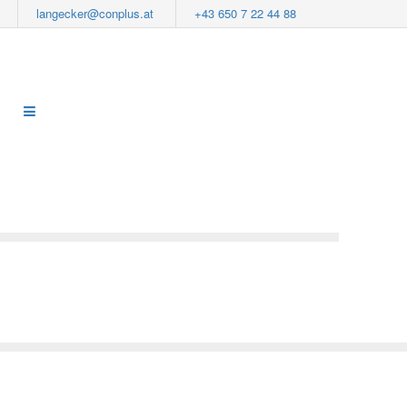
langecker@conplus.at
+43 650 7 22 44 88